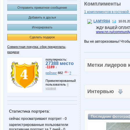
Комплименты
Отправить приватное сообщение
1 комплиментов в гостевой 
Добавить в друзья
LAMYR84
10.01.2
Игнорировать
ЖДУ ВАШЕЙ ОПЛАТЫ
www.nn.ru/community
Сделать подарок
Вы не авторизованы! Чтоб
Совместная покупка: сбор предоплаты,
раздачи
популярность:
27388 место
Метки лидеров
-1189 ↓
-60 ↓
рейтинг
882
?
Привилегированный
пользователь
4
уровня
Интервью
Статистика портрета:
Последние
фотогра
сейчас просматривают портрет - 0
зарегистрированные пользователи
посетившие портрет за 7 дней - 0